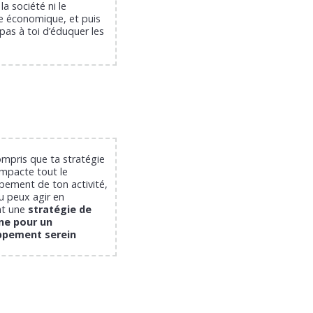
la société ni le
e économique, et puis
 pas à toi d’éduquer les
mpris que ta stratégie
impacte tout le
pement de ton activité,
u peux agir en
nt une
stratégie de
ine pour un
ppement serein