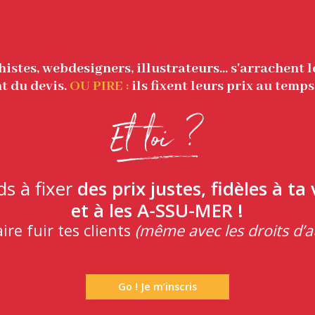
istes, webdesigners, illustrateurs… s'arrachent 
 du devis.
OU PIRE :
ils fixent leurs prix au temps
Et toi ?
i
s à fixer
des prix justes, fidèles à ta
et à les A-SSU-MER !
ire fuir tes clients
(même avec les droits d’a
Go ! Je m’inscris