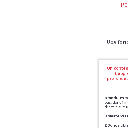
Po
Une form
Un conten
t’appr
profondeur
6 Modules
po
pas, dont 1 
droits d’aute
3 Mastercla
2 Bonus
cibl