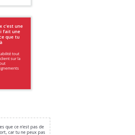
x c’est une
 fait une
ce que tu
là
abilité tout
client sur la
tout
eignements
es que ce n’est pas de
ort, car tu ne peux pas