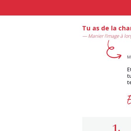
Tu as de la cha
— Manier l’image à long
Ma
E
t
t
1.