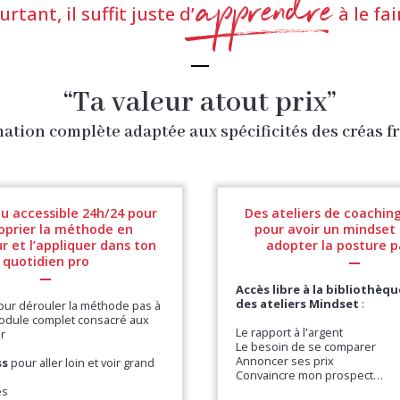
apprendre
urtant, il suffit juste d’
à le fai
i
“Ta valeur atout prix”
ation complète adaptée aux spécificités des créas f
u accessible 24h/24 pour
Des ateliers de coaching
oprier la méthode en
pour avoir un mindset
 et l’appliquer dans ton
adopter la posture p
quotidien pro
Accès libre à la bibliothèqu
des ateliers Mindset
:
ur dérouler la méthode pas à
module complet consacré aux
Le rapport à l'argent
ur
Le besoin de se comparer
Annoncer ses prix
ss
pour aller loin et voir grand
Convaincre mon prospect…
és