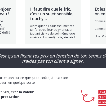
onjour
Il faut dire que le fric,
Et les
eau !
c’est un sujet sensible,
on en 
touchy…
ce
Comment
s,
Alors quand il faut assumer tes
ctif
Commen
tarifs, et/ou leur augmentation
 défi !)
(autant vis-vis de soi-même que
Une. Vra
vis-à-vis du client)… aïe, aïe, aïe !
est qu’en fixant tes prix en fonction de ton temps de
n’aides pas ton client à signer.
attention sur ce que ça te coûte, à TOI : ton
eur, en quelque sorte !
en vrai, c’est
la valeur
Bref
a prestation
clien
la m