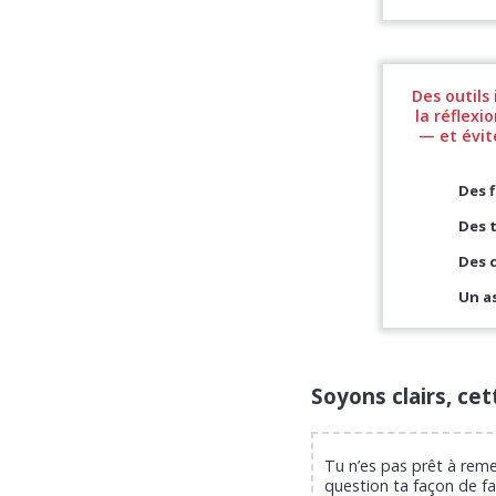
Des outils 
la réflexio
— et évit
Des f
Des 
Des 
Un as
Soyons clairs, cet
Tu n’es pas prêt à reme
question ta façon de fa