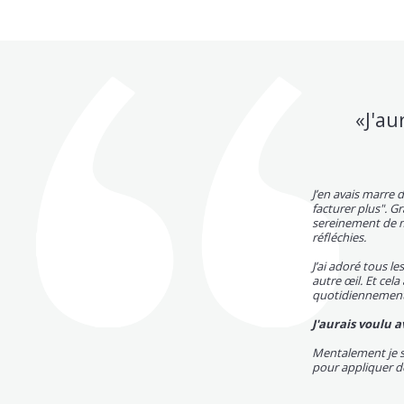
«J'au
J’en avais marre d
facturer plus". Gr
sereinement de mo
réfléchies.
J’ai adoré tous l
autre œil. Et cela
quotidiennement
J'aurais voulu a
Mentalement je su
pour appliquer de