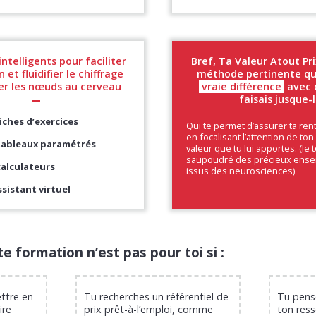
intelligents pour faciliter
Bref, Ta Valeur Atout Pri
n et fluidifier le chiffrage
méthode pertinente qui
er les nœuds au cerveau
vraie différence
avec 
faisais jusque-
iches d’exercices
Qui te permet d’assurer ta rent
en focalisant l’attention de ton 
tableaux paramétrés
valeur que tu lui apportes. (le 
saupoudré des précieux ens
calculateurs
issus des neurosciences)
sistant virtuel
te formation n’est pas pour toi si :
ttre en
Tu recherches un référentiel de
Tu pens
ire
prix prêt-à-l’emploi, comme
ton ress