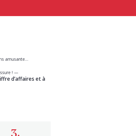
oins amusante…
assure ! —
ffre d’affaires et à
3.