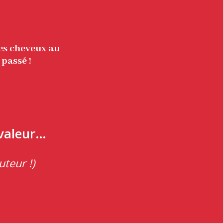
les cheveux au
 passé !
 valeur…
uteur !)