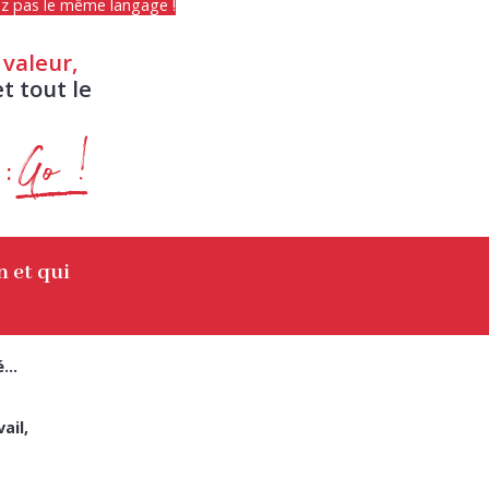
ez pas le même langage !
 valeur,
t tout le
Go !
 :
i
n et qui
sé…
ail,