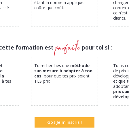
en
étant la norme à appliquer
changer 
passé
coûte que coûte
context
ce n’est
clients.
parfaite
ette formation est
pour toi si :
et
Tu recherches une
méthode
Tu as co
e
sur-mesure à adapter à ton
de prix 
la
cas
, pour que tes prix soient
dévelop
 à tes
TES prix
et que t
adopta
prix sa
dévelo
Go ! Je m’inscris !