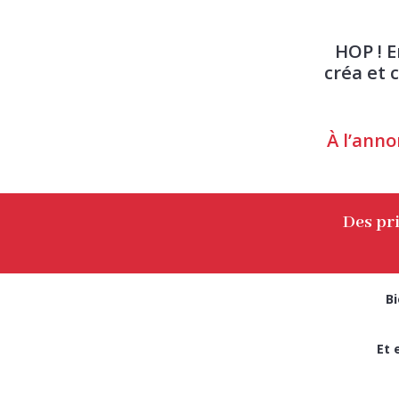
HOP ! 
créa et 
À l’anno
Des pri
Bi
Et 