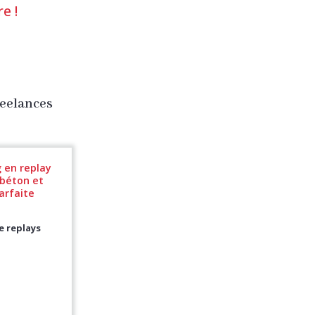
re !
reelances
 en replay
 béton et
arfaite
e replays