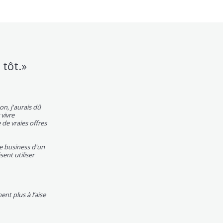
 tôt.»
on, j'aurais dû
 vivre
 de vraies offres
re business d'un
sent utiliser
nt plus à l’aise