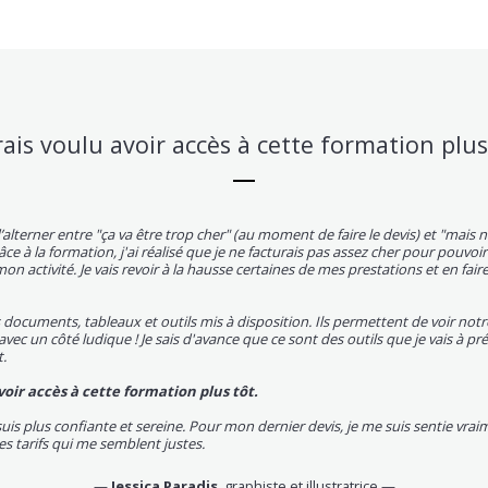
rais voulu avoir accès à cette formation plus
’alterner entre "ça va être trop cher" (au moment de faire le devis) et "mais n
âce à la formation, j'ai réalisé que je ne facturais pas assez cher pour pouvoir
n activité. Je vais revoir à la hausse certaines de mes prestations et en faire
es documents, tableaux et outils mis à disposition. Ils permettent de voir not
 avec un côté ludique ! Je sais d'avance que ce sont des outils que je vais à pré
.
voir accès à cette formation plus tôt.
is plus confiante et sereine. Pour mon dernier devis, je me suis sentie vraime
s tarifs qui me semblent justes.
—
Jessica Paradis
, graphiste et illustratrice —