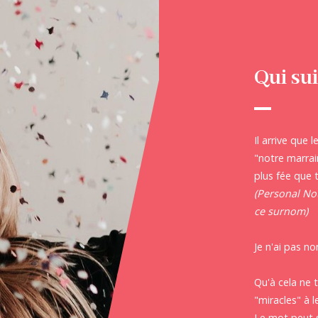
Qui sui
Il arrive que
"notre marrain
plus fée que t
(Personal Not
ce surnom)
Je n'ai pas n
Qu'à cela ne 
"miracles" à l
Le mot peut s