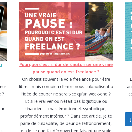
n
Pourquoi c’est si dur de s’autoriser une vraie
pause quand on est freelance ?
On choisit souvent la voie freelance pour être
L
leur
libre… mais combien d’entre nous culpabilisent à
an
e ?
l’idée de couper ne serait-ce qu’un week-end ?
co
Et si le vrai verrou n’était pas logistique ou
our
financier — mais émotionnel, symbolique,
profondément intérieur ? Dans cet article, je te
J
i —
parle de culpabilité, de peur de l’effondrement,
is
et de ce que j’ai découvert en faisant une vraie