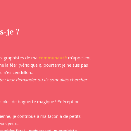
s-je ?
 les graphistes de ma
communauté
m'appellent
e la fée" (véridique !), pourtant je ne suis pas
u n'es cendrillon...
e : leur demander où ils sont allés chercher
on plus de baguette magique ! #déception
tienne, je contribue à ma façon à de petits
eurs yeux...
embler fort !... mais quand un graphiste