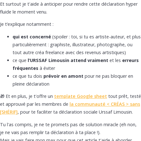
Et surtout je t'aide à anticiper pour rendre cette déclaration hyper
fluide le moment venu.
Je t’explique notamment :
qui est concerné
(spoiler : toi, si tu es artiste-auteur, et plus
particulièrement : graphiste, illustrateur, photographe, ou
tout autre créa freelance avec des revenus artistiques)
ce que
l’URSSAF Limousin attend vraiment
et les
erreurs
fréquentes
à éviter
ce que tu dois
prévoir en amont
pour ne pas bloquer en
pleine déclaration
🎁 Et en plus, je t'offre un
template Google sheet
tout prêt, testé
et approuvé par les membres de
la communauté < CRÉAS > sans
[SHÉRIF]
, pour te faciliter ta déclaration sociale Urssaf Limousin.
Tu l'as compris, je ne te promets pas de solution miracle (eh non,
je ne vais pas remplir ta déclaration à ta place !).
Mais je vais faire mon max pour que cet article t'aide à aborder