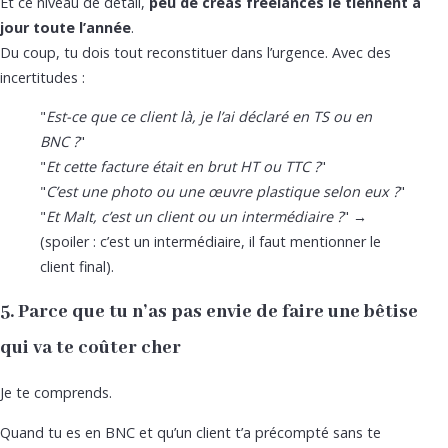
Et ce niveau de détail,
peu de créas freelances le tiennent à
jour toute l’année
.
Du coup, tu dois tout reconstituer dans l’urgence. Avec des
incertitudes :
"
Est-ce que ce client là, je l’ai déclaré en TS ou en
BNC ?
"
"
Et cette facture était en brut HT ou TTC ?
"
"
C’est une photo ou une œuvre plastique selon eux ?
"
"
Et Malt, c’est un client ou un intermédiaire ?
" →
(spoiler : c’est un intermédiaire, il faut mentionner le
client final).
5. Parce que tu n’as pas envie de faire une bêtise
qui va te coûter cher
Je te comprends.
Quand tu es en BNC et qu’un client t’a précompté sans te