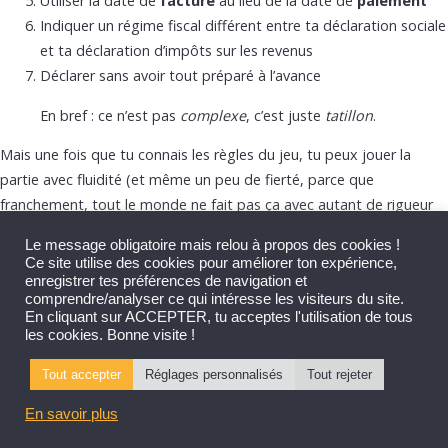
Utiliser la date de
facture
au lieu de la date de
paiement
Indiquer un régime fiscal différent entre ta déclaration sociale
et ta déclaration d’impôts sur les revenus
Déclarer sans avoir tout préparé à l’avance
En bref : ce n’est pas
complexe
, c’est juste
tatillon
.
Mais une fois que tu connais les règles du jeu, tu peux jouer la
partie avec fluidité (et même un peu de fierté, parce que
franchement, tout le monde ne fait pas ça avec autant de rigueur
💪).
Le message obligatoire mais relou à propos des cookies !
Ce site utilise des cookies pour améliorer ton expérience,
enregistrer tes préférences de navigation et
🎁 En bonus : télécharge ta
checklist +
comprendre/analyser ce qui intéresse les visiteurs du site.
En cliquant sur ACCEPTER, tu acceptes l'utilisation de tous
tableau préparatoire
les cookies. Bonne visite !
Tout accepter
Réglages personnalisés
Tout rejeter
Un petit coup de main, ça change tout. On t’a concocté deux outils
pour que ta déclaration devienne (presque) un jeu d'enfant :
En savoir plus