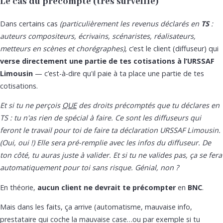
Le cas du précompte (très surveillé)
Dans certains cas
(particulièrement les revenus déclarés en
TS
:
auteurs compositeurs, écrivains, scénaristes, réalisateurs,
metteurs en scènes et chorégraphes)
, c’est le client (diffuseur) qui
verse directement une partie de tes cotisations à l’URSSAF
Limousin
— c’est-à-dire qu'il paie à ta place une partie de tes
cotisations.
Et si tu ne perçois
QUE
des droits précomptés que tu déclares en
TS : tu n'as rien de spécial à faire. Ce sont les diffuseurs qui
feront le travail pour toi de faire ta déclaration URSSAF Limousin.
(Oui, oui !) Elle sera pré-remplie avec les infos du diffuseur. De
ton côté, tu auras juste à valider. Et si tu ne valides pas, ça se fera
automatiquement pour toi sans risque. Génial, non ?
En théorie,
aucun client ne devrait te précompter
en
BNC
.
Mais dans les faits, ça arrive (automatisme, mauvaise info,
prestataire qui coche la mauvaise case…ou par exemple si tu