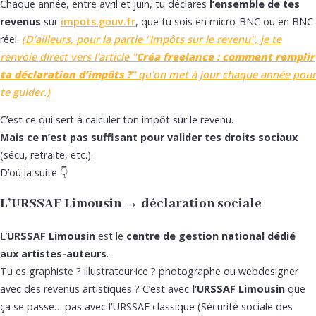
Chaque année, entre avril et juin, tu déclares
l’ensemble de tes
revenus
sur
impots.gouv.fr
, que tu sois en micro-BNC ou en BNC
réel.
(D'ailleurs, pour la partie "Impôts sur le revenu", je te
renvoie direct vers l'article "
Créa freelance : comment remplir
ta déclaration d’impôts ?
" qu'on met à jour chaque année pour
te guider.)
C’est ce qui sert à calculer ton impôt sur le revenu.
Mais ce n’est pas suffisant pour valider tes droits sociaux
(sécu, retraite, etc.).
D’où la suite 👇
L’URSSAF Limousin → déclaration sociale
L’
URSSAF Limousin
est le
centre de gestion national dédié
aux artistes-auteurs
.
Tu es graphiste ? illustrateur·ice ? photographe ou webdesigner
avec des revenus artistiques ? C’est avec
l’URSSAF Limousin
que
ça se passe… pas avec l'URSSAF classique (Sécurité sociale des